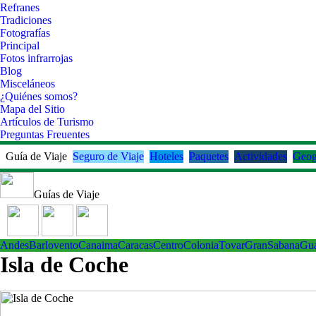
Refranes
Tradiciones
Fotografías
Principal
Fotos infrarrojas
Blog
Misceláneos
¿Quiénes somos?
Mapa del Sitio
Artículos de Turismo
Preguntas Freuentes
Guía de Viaje
Seguro de Viaje
Hoteles
Paquetes
Actividades
Geog
Guías de Viaje
Andes
Barlovento
Canaima
Caracas
Centro
ColoniaTovar
GranSabana
Gu
Isla de Coche