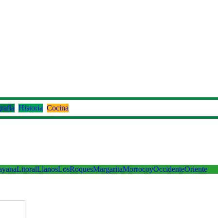
rafía
Historia
Cocina
ayana
Litoral
Llanos
LosRoques
Margarita
Morrocoy
Occidente
Oriente