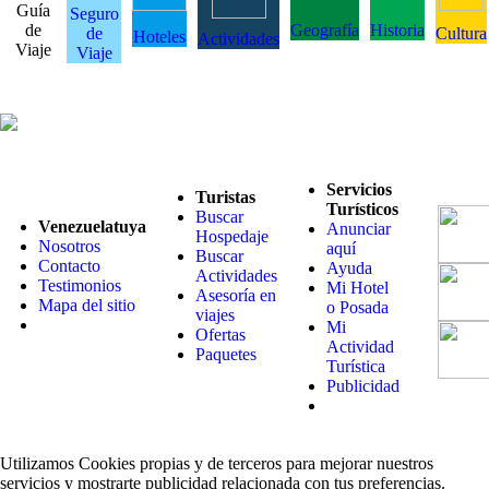
Guía
Seguro
de
Geografía
Historia
de
Cultura
Hoteles
Actividades
Viaje
Viaje
Servicios
Turistas
Turísticos
Buscar
Venezuelatuya
Anunciar
Hospedaje
Nosotros
aquí
Buscar
Contacto
Ayuda
Actividades
Testimonios
Mi Hotel
Asesoría en
Mapa del sitio
o Posada
viajes
Mi
Ofertas
Actividad
Paquetes
Turística
Publicidad
Utilizamos Cookies propias y de terceros para mejorar nuestros
servicios y mostrarte publicidad relacionada con tus preferencias.