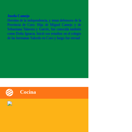
Josefa Camejo
Heroína de la independencia, y tenaz defensora de la
Provincia de Coro. Hija de Miguel Camejo y de
Sebastiana Talavera y Garcés, fue conocida también
como Doña Ignacia. Inició sus estudios en el colegio
de las hermanas Salcedo en Coro y luego fue enviad
Cocina