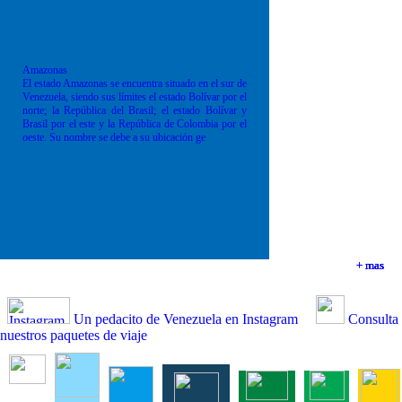
Amazonas
El estado Amazonas se encuentra situado en el sur de
Venezuela, siendo sus límites el estado Bolívar por el
norte; la República del Brasil; el estado Bolívar y
Brasil por el este y la República de Colombia por el
oeste. Su nombre se debe a su ubicación ge
+ mas
+ mas
+ mas
+ mas
Un pedacito de Venezuela en Instagram
Consulta
nuestros paquetes de viaje