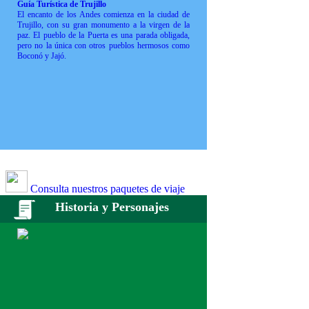
Guía Turística de Trujillo
El encanto de los Andes comienza en la ciudad de
Trujillo, con su gran monumento a la virgen de la
paz. El pueblo de la Puerta es una parada obligada,
pero no la única con otros pueblos hermosos como
Boconó y Jajó.
Consulta nuestros paquetes de viaje
Historia y Personajes