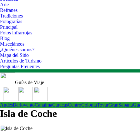
Arte
Refranes
Tradiciones
Fotografías
Principal
Fotos infrarrojas
Blog
Misceláneos
¿Quiénes somos?
Mapa del Sitio
Artículos de Turismo
Preguntas Freuentes
Guías de Viaje
Andes
Barlovento
Canaima
Caracas
Centro
ColoniaTovar
GranSabana
Gu
Isla de Coche