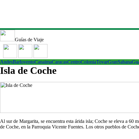
Guías de Viaje
Andes
Barlovento
Canaima
Caracas
Centro
ColoniaTovar
GranSabana
Gu
Isla de Coche
Al sur de Margarita, se encuentra esta árida isla; Coche se eleva a 60
de Coche, en la Parroquia Vicente Fuentes. Los otros pueblos de Co