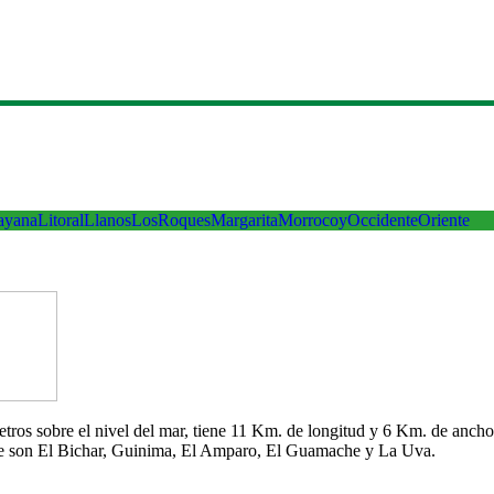
ayana
Litoral
Llanos
LosRoques
Margarita
Morrocoy
Occidente
Oriente
 metros sobre el nivel del mar, tiene 11 Km. de longitud y 6 Km. de an
che son El Bichar, Guinima, El Amparo, El Guamache y La Uva.