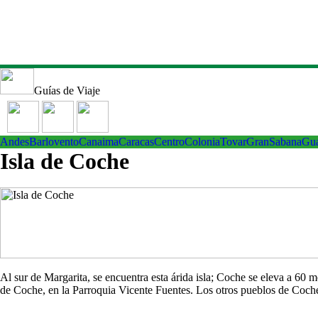
Guías de Viaje
Andes
Barlovento
Canaima
Caracas
Centro
ColoniaTovar
GranSabana
Gu
Isla de Coche
Al sur de Margarita, se encuentra esta árida isla; Coche se eleva a 60
de Coche, en la Parroquia Vicente Fuentes. Los otros pueblos de Co