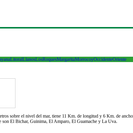
ayana
Litoral
Llanos
LosRoques
Margarita
Morrocoy
Occidente
Oriente
 metros sobre el nivel del mar, tiene 11 Km. de longitud y 6 Km. de an
che son El Bichar, Guinima, El Amparo, El Guamache y La Uva.