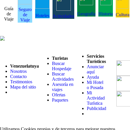
Guía
Seguro
de
Geografía
Historia
de
Cultura
Hoteles
Actividades
Viaje
Viaje
Servicios
Turistas
Turísticos
Buscar
Venezuelatuya
Anunciar
Hospedaje
Nosotros
aquí
Buscar
Contacto
Ayuda
Actividades
Testimonios
Mi Hotel
Asesoría en
Mapa del sitio
o Posada
viajes
Mi
Ofertas
Actividad
Paquetes
Turística
Publicidad
Utilizamos Cookies propias y de terceros para mejorar nuestros