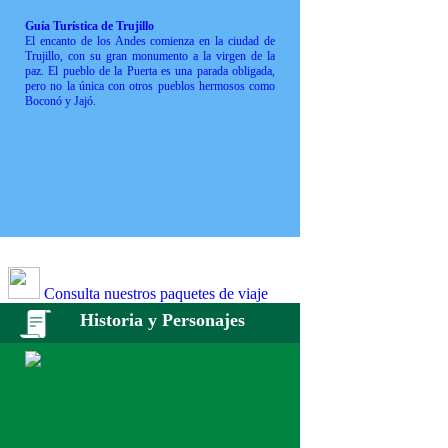
Guía Turística de Trujillo
El encanto de los Andes comienza en la ciudad de
Trujillo, con su gran monumento a la virgen de la
paz. El pueblo de la Puerta es una parada obligada,
pero no la única con otros pueblos hermosos como
Boconó y Jajó.
Consulta nuestros paquetes de viaje
Historia y Personajes