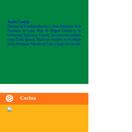
Josefa Camejo
Heroína de la independencia, y tenaz defensora de la
Provincia de Coro. Hija de Miguel Camejo y de
Sebastiana Talavera y Garcés, fue conocida también
como Doña Ignacia. Inició sus estudios en el colegio
de las hermanas Salcedo en Coro y luego fue enviad
Cocina