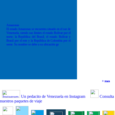
Amazonas
El estado Amazonas se encuentra situado en el sur de
Venezuela, siendo sus límites el estado Bolívar por el
norte; la República del Brasil; el estado Bolívar y
Brasil por el este y la República de Colombia por el
oeste. Su nombre se debe a su ubicación ge
+ mas
+ mas
+ mas
+ mas
Un pedacito de Venezuela en Instagram
Consulta
nuestros paquetes de viaje