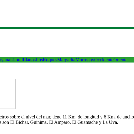
ayana
Litoral
Llanos
LosRoques
Margarita
Morrocoy
Occidente
Oriente
 metros sobre el nivel del mar, tiene 11 Km. de longitud y 6 Km. de an
che son El Bichar, Guinima, El Amparo, El Guamache y La Uva.