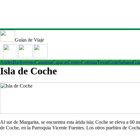
Guías de Viaje
Andes
Barlovento
Canaima
Caracas
Centro
ColoniaTovar
GranSabana
Gu
Isla de Coche
Al sur de Margarita, se encuentra esta árida isla; Coche se eleva a 60
de Coche, en la Parroquia Vicente Fuentes. Los otros pueblos de Co