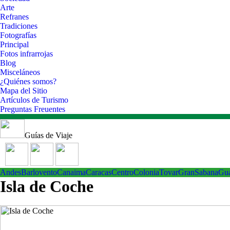
Arte
Refranes
Tradiciones
Fotografías
Principal
Fotos infrarrojas
Blog
Misceláneos
¿Quiénes somos?
Mapa del Sitio
Artículos de Turismo
Preguntas Freuentes
Guías de Viaje
Andes
Barlovento
Canaima
Caracas
Centro
ColoniaTovar
GranSabana
Gu
Isla de Coche