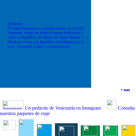
Amazonas
El estado Amazonas se encuentra situado en el sur de
Venezuela, siendo sus límites el estado Bolívar por el
norte; la República del Brasil; el estado Bolívar y
Brasil por el este y la República de Colombia por el
oeste. Su nombre se debe a su ubicación ge
+ mas
+ mas
+ mas
+ mas
Un pedacito de Venezuela en Instagram
Consulta
nuestros paquetes de viaje