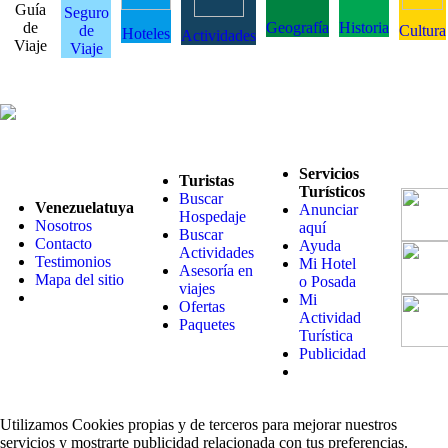
Guía
Seguro
de
Geografía
Historia
de
Cultura
Hoteles
Actividades
Viaje
Viaje
Servicios
Turistas
Turísticos
Buscar
Venezuelatuya
Anunciar
Hospedaje
Nosotros
aquí
Buscar
Contacto
Ayuda
Actividades
Testimonios
Mi Hotel
Asesoría en
Mapa del sitio
o Posada
viajes
Mi
Ofertas
Actividad
Paquetes
Turística
Publicidad
Utilizamos Cookies propias y de terceros para mejorar nuestros
servicios y mostrarte publicidad relacionada con tus preferencias.