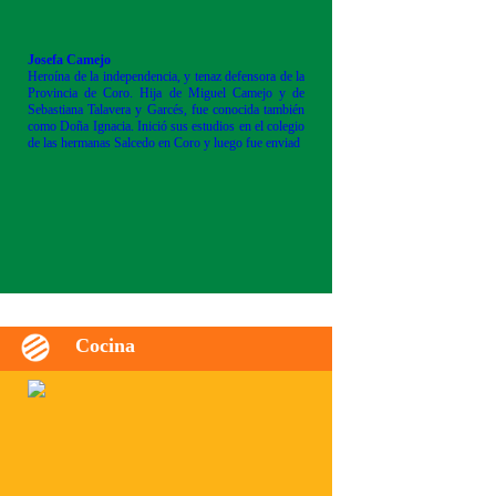
Josefa Camejo
Heroína de la independencia, y tenaz defensora de la
Provincia de Coro. Hija de Miguel Camejo y de
Sebastiana Talavera y Garcés, fue conocida también
como Doña Ignacia. Inició sus estudios en el colegio
de las hermanas Salcedo en Coro y luego fue enviad
Cocina