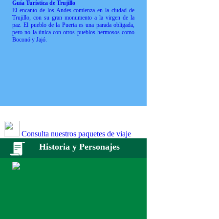
Guía Turística de Trujillo
El encanto de los Andes comienza en la ciudad de
Trujillo, con su gran monumento a la virgen de la
paz. El pueblo de la Puerta es una parada obligada,
pero no la única con otros pueblos hermosos como
Boconó y Jajó.
Consulta nuestros paquetes de viaje
Historia y Personajes