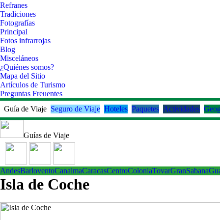
Refranes
Tradiciones
Fotografías
Principal
Fotos infrarrojas
Blog
Misceláneos
¿Quiénes somos?
Mapa del Sitio
Artículos de Turismo
Preguntas Freuentes
Guía de Viaje
Seguro de Viaje
Hoteles
Paquetes
Actividades
Geog
Guías de Viaje
Andes
Barlovento
Canaima
Caracas
Centro
ColoniaTovar
GranSabana
Gu
Isla de Coche