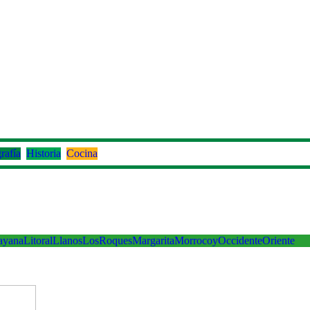
rafía
Historia
Cocina
ayana
Litoral
Llanos
LosRoques
Margarita
Morrocoy
Occidente
Oriente