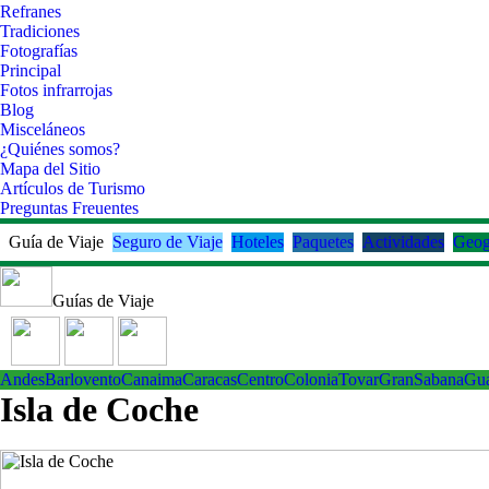
Refranes
Tradiciones
Fotografías
Principal
Fotos infrarrojas
Blog
Misceláneos
¿Quiénes somos?
Mapa del Sitio
Artículos de Turismo
Preguntas Freuentes
Guía de Viaje
Seguro de Viaje
Hoteles
Paquetes
Actividades
Geog
Guías de Viaje
Andes
Barlovento
Canaima
Caracas
Centro
ColoniaTovar
GranSabana
Gu
Isla de Coche