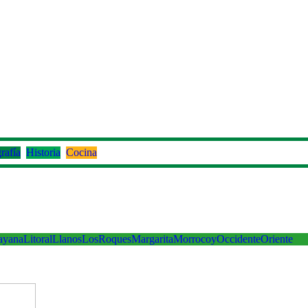
rafía
Historia
Cocina
ayana
Litoral
Llanos
LosRoques
Margarita
Morrocoy
Occidente
Oriente