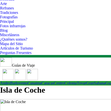
Arte
Refranes
Tradiciones
Fotografías
Principal
Fotos infrarrojas
Blog
Misceláneos
¿Quiénes somos?
Mapa del Sitio
Artículos de Turismo
Preguntas Freuentes
Guías de Viaje
Andes
Barlovento
Canaima
Caracas
Centro
ColoniaTovar
GranSabana
Gu
Isla de Coche