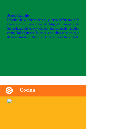
Josefa Camejo
Heroína de la independencia, y tenaz defensora de la
Provincia de Coro. Hija de Miguel Camejo y de
Sebastiana Talavera y Garcés, fue conocida también
como Doña Ignacia. Inició sus estudios en el colegio
de las hermanas Salcedo en Coro y luego fue enviad
Cocina