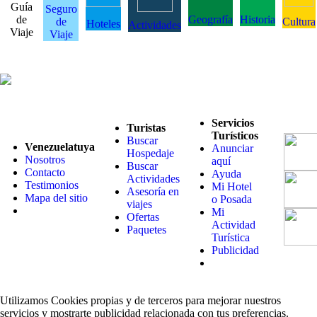
Guía
Seguro
de
Geografía
Historia
de
Cultura
Hoteles
Actividades
Viaje
Viaje
Servicios
Turistas
Turísticos
Buscar
Venezuelatuya
Anunciar
Hospedaje
Nosotros
aquí
Buscar
Contacto
Ayuda
Actividades
Testimonios
Mi Hotel
Asesoría en
Mapa del sitio
o Posada
viajes
Mi
Ofertas
Actividad
Paquetes
Turística
Publicidad
Utilizamos Cookies propias y de terceros para mejorar nuestros
servicios y mostrarte publicidad relacionada con tus preferencias.