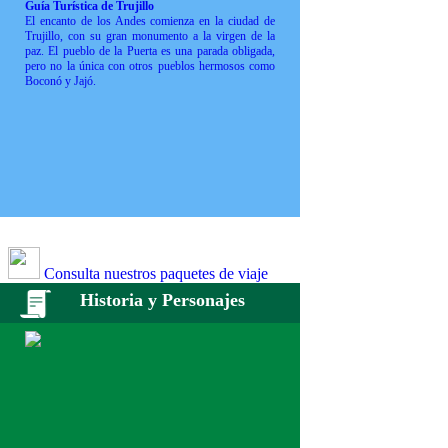
Guía Turística de Trujillo
El encanto de los Andes comienza en la ciudad de
Trujillo, con su gran monumento a la virgen de la
paz. El pueblo de la Puerta es una parada obligada,
pero no la única con otros pueblos hermosos como
Boconó y Jajó.
Consulta nuestros paquetes de viaje
Historia y Personajes