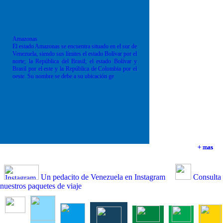
Amazonas
El estado Amazonas se encuentra situado en el sur de
Venezuela, siendo sus límites el estado Bolívar por el
norte; la República del Brasil; el estado Bolívar y
Brasil por el este y la República de Colombia por el
oeste. Su nombre se debe a su ubicación ge
+ mas
+ mas
+ mas
+ mas
Un pedacito de Venezuela en Instagram
Consulta
nuestros paquetes de viaje