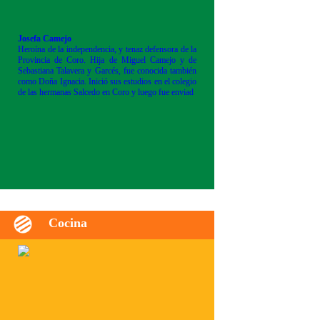
Josefa Camejo
Heroína de la independencia, y tenaz defensora de la
Provincia de Coro. Hija de Miguel Camejo y de
Sebastiana Talavera y Garcés, fue conocida también
como Doña Ignacia. Inició sus estudios en el colegio
de las hermanas Salcedo en Coro y luego fue enviad
Cocina