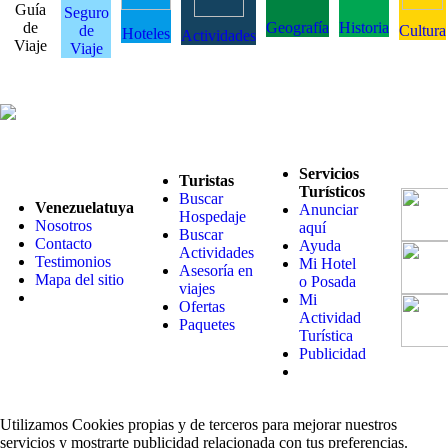
Guía
Seguro
de
Geografía
Historia
de
Cultura
Hoteles
Actividades
Viaje
Viaje
Servicios
Turistas
Turísticos
Buscar
Venezuelatuya
Anunciar
Hospedaje
Nosotros
aquí
Buscar
Contacto
Ayuda
Actividades
Testimonios
Mi Hotel
Asesoría en
Mapa del sitio
o Posada
viajes
Mi
Ofertas
Actividad
Paquetes
Turística
Publicidad
Utilizamos Cookies propias y de terceros para mejorar nuestros
servicios y mostrarte publicidad relacionada con tus preferencias.