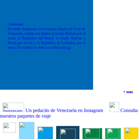
Amazonas
El estado Amazonas se encuentra situado en el sur de
Venezuela, siendo sus límites el estado Bolívar por el
norte; la República del Brasil; el estado Bolívar y
Brasil por el este y la República de Colombia por el
oeste. Su nombre se debe a su ubicación ge
+ mas
+ mas
+ mas
+ mas
Un pedacito de Venezuela en Instagram
Consulta
nuestros paquetes de viaje