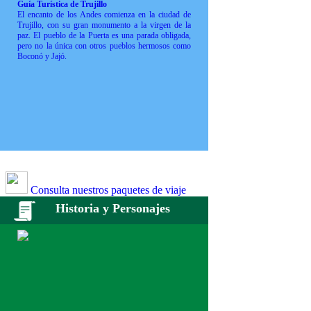
Guía Turística de Trujillo
El encanto de los Andes comienza en la ciudad de
Trujillo, con su gran monumento a la virgen de la
paz. El pueblo de la Puerta es una parada obligada,
pero no la única con otros pueblos hermosos como
Boconó y Jajó.
Consulta nuestros paquetes de viaje
Historia y Personajes