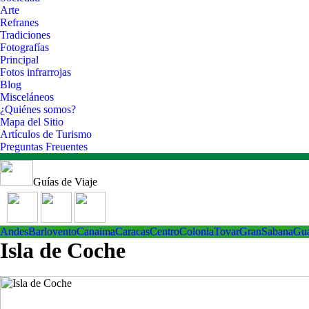
Arte
Refranes
Tradiciones
Fotografías
Principal
Fotos infrarrojas
Blog
Misceláneos
¿Quiénes somos?
Mapa del Sitio
Artículos de Turismo
Preguntas Freuentes
Guías de Viaje
Andes
Barlovento
Canaima
Caracas
Centro
ColoniaTovar
GranSabana
Gu
Isla de Coche