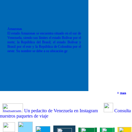
Amazonas
El estado Amazonas se encuentra situado en el sur de
Venezuela, siendo sus límites el estado Bolívar por el
norte; la República del Brasil; el estado Bolívar y
Brasil por el este y la República de Colombia por el
oeste. Su nombre se debe a su ubicación ge
+ mas
+ mas
+ mas
+ mas
Un pedacito de Venezuela en Instagram
Consulta
nuestros paquetes de viaje