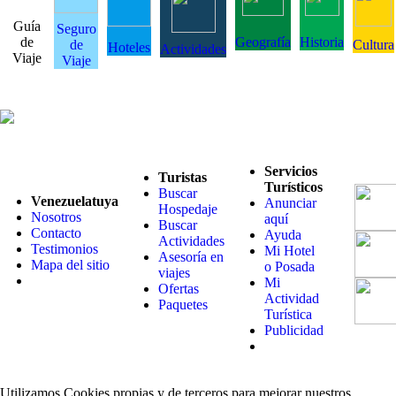
Guía
Seguro
de
Geografía
Historia
de
Cultura
Hoteles
Actividades
Viaje
Viaje
Servicios
Turistas
Turísticos
Buscar
Venezuelatuya
Anunciar
Hospedaje
Nosotros
aquí
Buscar
Contacto
Ayuda
Actividades
Testimonios
Mi Hotel
Asesoría en
Mapa del sitio
o Posada
viajes
Mi
Ofertas
Actividad
Paquetes
Turística
Publicidad
Utilizamos Cookies propias y de terceros para mejorar nuestros