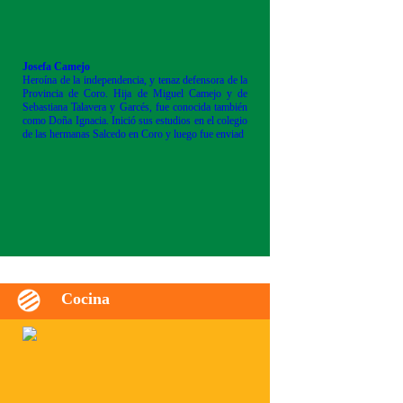
Josefa Camejo
Heroína de la independencia, y tenaz defensora de la
Provincia de Coro. Hija de Miguel Camejo y de
Sebastiana Talavera y Garcés, fue conocida también
como Doña Ignacia. Inició sus estudios en el colegio
de las hermanas Salcedo en Coro y luego fue enviad
Cocina