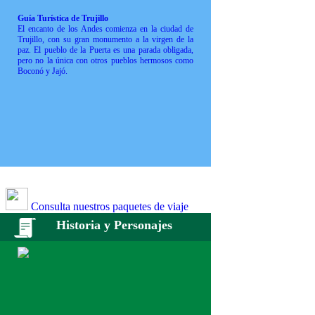
Guía Turística de Trujillo
El encanto de los Andes comienza en la ciudad de
Trujillo, con su gran monumento a la virgen de la
paz. El pueblo de la Puerta es una parada obligada,
pero no la única con otros pueblos hermosos como
Boconó y Jajó.
Consulta nuestros paquetes de viaje
Historia y Personajes