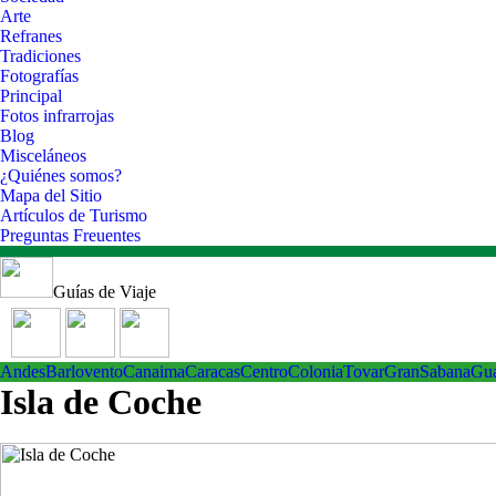
Arte
Refranes
Tradiciones
Fotografías
Principal
Fotos infrarrojas
Blog
Misceláneos
¿Quiénes somos?
Mapa del Sitio
Artículos de Turismo
Preguntas Freuentes
Guías de Viaje
Andes
Barlovento
Canaima
Caracas
Centro
ColoniaTovar
GranSabana
Gu
Isla de Coche