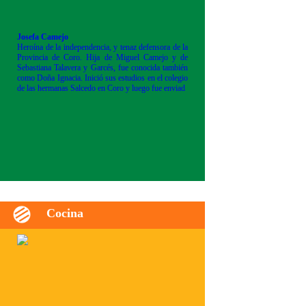
Josefa Camejo
Heroína de la independencia, y tenaz defensora de la
Provincia de Coro. Hija de Miguel Camejo y de
Sebastiana Talavera y Garcés, fue conocida también
como Doña Ignacia. Inició sus estudios en el colegio
de las hermanas Salcedo en Coro y luego fue enviad
Cocina