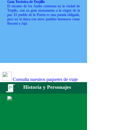
Guía Turística de Trujillo
El encanto de los Andes comienza en la ciudad de
Trujillo, con su gran monumento a la virgen de la
paz. El pueblo de la Puerta es una parada obligada,
pero no la única con otros pueblos hermosos como
Boconó y Jajó.
Consulta nuestros paquetes de viaje
Historia y Personajes