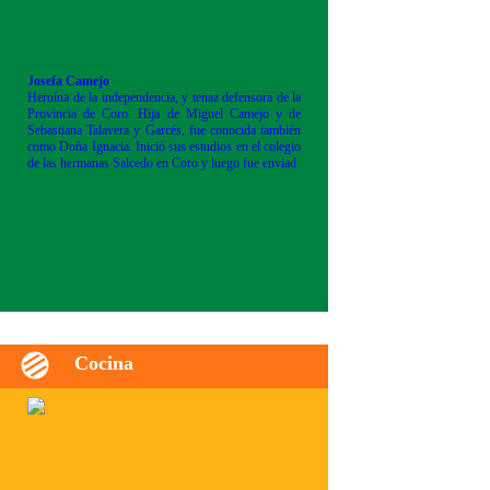
Josefa Camejo
Heroína de la independencia, y tenaz defensora de la
Provincia de Coro. Hija de Miguel Camejo y de
Sebastiana Talavera y Garcés, fue conocida también
como Doña Ignacia. Inició sus estudios en el colegio
de las hermanas Salcedo en Coro y luego fue enviad
Cocina