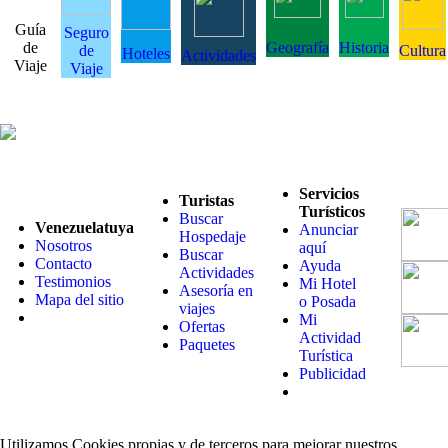
Guía
Seguro
de
Geografía
Historia
de
Cultura
Hoteles
Actividades
Viaje
Viaje
Servicios
Turistas
Turísticos
Buscar
Venezuelatuya
Anunciar
Hospedaje
Nosotros
aquí
Buscar
Contacto
Ayuda
Actividades
Testimonios
Mi Hotel
Asesoría en
Mapa del sitio
o Posada
viajes
Mi
Ofertas
Actividad
Paquetes
Turística
Publicidad
Utilizamos Cookies propias y de terceros para mejorar nuestros