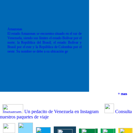
Amazonas
El estado Amazonas se encuentra situado en el sur de
Venezuela, siendo sus límites el estado Bolívar por el
norte; la República del Brasil; el estado Bolívar y
Brasil por el este y la República de Colombia por el
oeste. Su nombre se debe a su ubicación ge
+ mas
+ mas
+ mas
+ mas
Un pedacito de Venezuela en Instagram
Consulta
nuestros paquetes de viaje