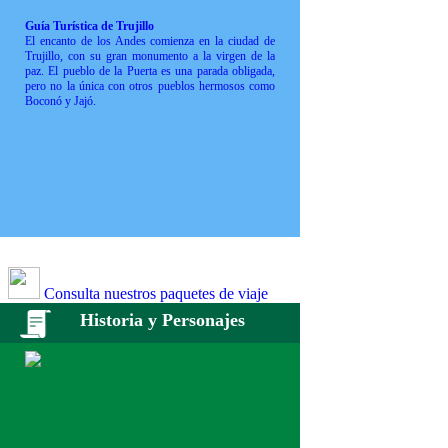
Guía Turística de Trujillo
El encanto de los Andes comienza en la ciudad de
Trujillo, con su gran monumento a la virgen de la
paz. El pueblo de la Puerta es una parada obligada,
pero no la única con otros pueblos hermosos como
Boconó y Jajó.
Consulta nuestros paquetes de viaje
Historia y Personajes