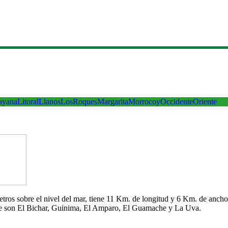
ayana
Litoral
Llanos
LosRoques
Margarita
Morrocoy
Occidente
Oriente
 metros sobre el nivel del mar, tiene 11 Km. de longitud y 6 Km. de an
che son El Bichar, Guinima, El Amparo, El Guamache y La Uva.