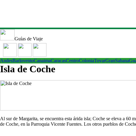
Guías de Viaje
Andes
Barlovento
Canaima
Caracas
Centro
ColoniaTovar
GranSabana
Gu
Isla de Coche
Al sur de Margarita, se encuentra esta árida isla; Coche se eleva a 60
de Coche, en la Parroquia Vicente Fuentes. Los otros pueblos de Co