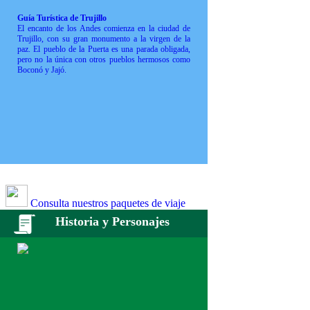
Guía Turística de Trujillo
El encanto de los Andes comienza en la ciudad de
Trujillo, con su gran monumento a la virgen de la
paz. El pueblo de la Puerta es una parada obligada,
pero no la única con otros pueblos hermosos como
Boconó y Jajó.
Consulta nuestros paquetes de viaje
Historia y Personajes