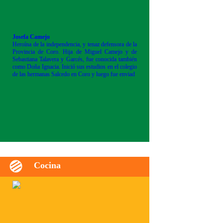
Josefa Camejo
Heroína de la independencia, y tenaz defensora de la
Provincia de Coro. Hija de Miguel Camejo y de
Sebastiana Talavera y Garcés, fue conocida también
como Doña Ignacia. Inició sus estudios en el colegio
de las hermanas Salcedo en Coro y luego fue enviad
Cocina