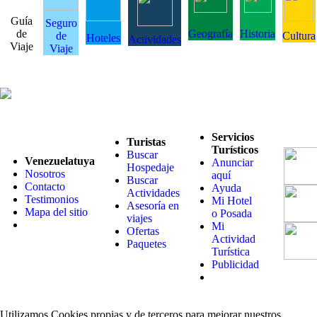
Guía
Seguro
de
Geografía
Historia
de
Cultura
Hoteles
Actividades
Viaje
Viaje
Servicios
Turistas
Turísticos
Buscar
Venezuelatuya
Anunciar
Hospedaje
Nosotros
aquí
Buscar
Contacto
Ayuda
Actividades
Testimonios
Mi Hotel
Asesoría en
Mapa del sitio
o Posada
viajes
Mi
Ofertas
Actividad
Paquetes
Turística
Publicidad
Utilizamos Cookies propias y de terceros para mejorar nuestros