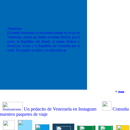
Amazonas
El estado Amazonas se encuentra situado en el sur de
Venezuela, siendo sus límites el estado Bolívar por el
norte; la República del Brasil; el estado Bolívar y
Brasil por el este y la República de Colombia por el
oeste. Su nombre se debe a su ubicación ge
+ mas
+ mas
+ mas
+ mas
Un pedacito de Venezuela en Instagram
Consulta
nuestros paquetes de viaje