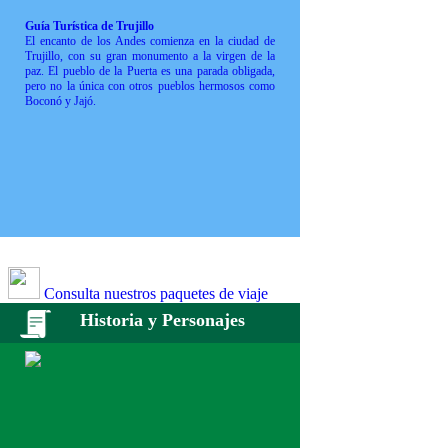
Guía Turística de Trujillo
El encanto de los Andes comienza en la ciudad de
Trujillo, con su gran monumento a la virgen de la
paz. El pueblo de la Puerta es una parada obligada,
pero no la única con otros pueblos hermosos como
Boconó y Jajó.
Consulta nuestros paquetes de viaje
Historia y Personajes