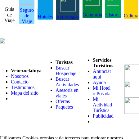
Guía
Seguro
de
Geografía
Historia
de
Cultura
Hoteles
Actividades
Viaje
Viaje
Servicios
Turistas
Turísticos
Buscar
Venezuelatuya
Anunciar
Hospedaje
Nosotros
aquí
Buscar
Contacto
Ayuda
Actividades
Testimonios
Mi Hotel
Asesoría en
Mapa del sitio
o Posada
viajes
Mi
Ofertas
Actividad
Paquetes
Turística
Publicidad
Utilizamos Cookies propias y de terceros para mejorar nuestros