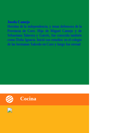
Josefa Camejo
Heroína de la independencia, y tenaz defensora de la
Provincia de Coro. Hija de Miguel Camejo y de
Sebastiana Talavera y Garcés, fue conocida también
como Doña Ignacia. Inició sus estudios en el colegio
de las hermanas Salcedo en Coro y luego fue enviad
Cocina