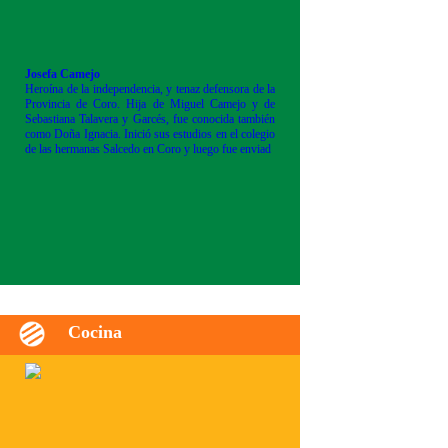
Josefa Camejo
Heroína de la independencia, y tenaz defensora de la
Provincia de Coro. Hija de Miguel Camejo y de
Sebastiana Talavera y Garcés, fue conocida también
como Doña Ignacia. Inició sus estudios en el colegio
de las hermanas Salcedo en Coro y luego fue enviad
Cocina