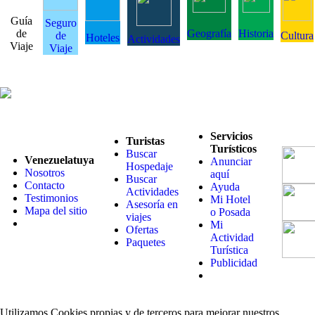
Guía
Seguro
de
Geografía
Historia
de
Cultura
Hoteles
Actividades
Viaje
Viaje
Servicios
Turistas
Turísticos
Buscar
Venezuelatuya
Anunciar
Hospedaje
Nosotros
aquí
Buscar
Contacto
Ayuda
Actividades
Testimonios
Mi Hotel
Asesoría en
Mapa del sitio
o Posada
viajes
Mi
Ofertas
Actividad
Paquetes
Turística
Publicidad
Utilizamos Cookies propias y de terceros para mejorar nuestros