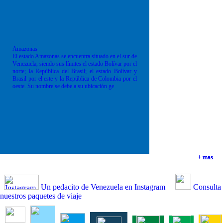
Amazonas
El estado Amazonas se encuentra situado en el sur de
Venezuela, siendo sus límites el estado Bolívar por el
norte; la República del Brasil; el estado Bolívar y
Brasil por el este y la República de Colombia por el
oeste. Su nombre se debe a su ubicación ge
+ mas
+ mas
+ mas
+ mas
Un pedacito de Venezuela en Instagram
Consulta
nuestros paquetes de viaje