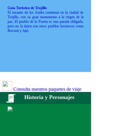
Guía Turística de Trujillo
El encanto de los Andes comienza en la ciudad de
Trujillo, con su gran monumento a la virgen de la
paz. El pueblo de la Puerta es una parada obligada,
pero no la única con otros pueblos hermosos como
Boconó y Jajó.
Consulta nuestros paquetes de viaje
Historia y Personajes