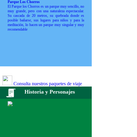
Parque Los Chorros
El Parque los Chorros es un parque muy sencillo, no
muy grande, pero con una naturaleza espectacular.
Su cascada de 20 metros, su quebrada donde es
posible bañarse, sus lugares para niños y para la
meditación, lo hacen un parque muy singular y muy
recomendable
Consulta nuestros paquetes de viaje
Historia y Personajes