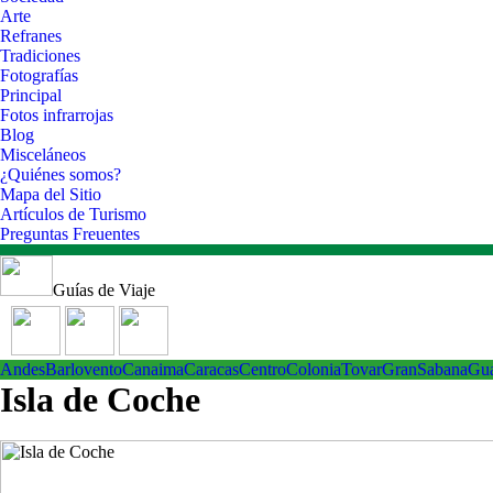
Arte
Refranes
Tradiciones
Fotografías
Principal
Fotos infrarrojas
Blog
Misceláneos
¿Quiénes somos?
Mapa del Sitio
Artículos de Turismo
Preguntas Freuentes
Guías de Viaje
Andes
Barlovento
Canaima
Caracas
Centro
ColoniaTovar
GranSabana
Gu
Isla de Coche