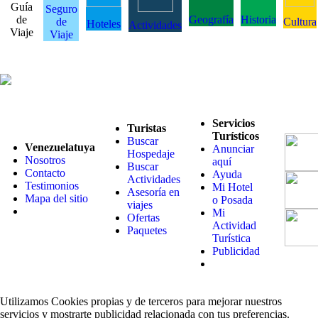
Guía
Seguro
de
Geografía
Historia
de
Cultura
Hoteles
Actividades
Viaje
Viaje
Servicios
Turistas
Turísticos
Buscar
Venezuelatuya
Anunciar
Hospedaje
Nosotros
aquí
Buscar
Contacto
Ayuda
Actividades
Testimonios
Mi Hotel
Asesoría en
Mapa del sitio
o Posada
viajes
Mi
Ofertas
Actividad
Paquetes
Turística
Publicidad
Utilizamos Cookies propias y de terceros para mejorar nuestros
servicios y mostrarte publicidad relacionada con tus preferencias.