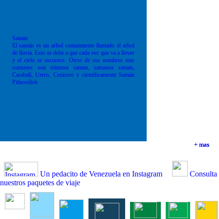
Samán
El samán es un arbol comunmente llamado el arbol
de lluvia. Esto se debe a que cada vez que va a llover
y el cielo se oscurece. Otros de sus nombres mas
comunes son mimosa saman, samanea saman,
Carabalí, Urero, Cenicero y cientificamente Samán
Pithecellob
+ mas
+ mas
+ mas
+ mas
Un pedacito de Venezuela en Instagram
Consulta
nuestros paquetes de viaje