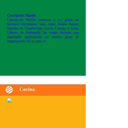
Concepción Mariño
Concepción Mariño pertenece a ese grupo de
heroínas venezolanas tales como Eulalia Ramos
Sánchez de Chamberlain, Josefa Camejo, y Luisa
Cáceres de Arismendi; las cuales tuvieron una
importante participación en nuestra gesta de
emancipación. En su caso, te
Cocina