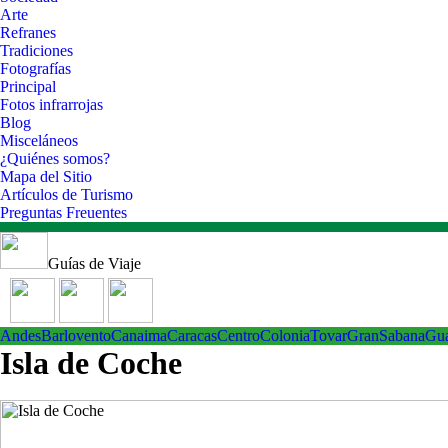
Arte
Refranes
Tradiciones
Fotografías
Principal
Fotos infrarrojas
Blog
Misceláneos
¿Quiénes somos?
Mapa del Sitio
Artículos de Turismo
Preguntas Freuentes
Guías de Viaje
Andes
Barlovento
Canaima
Caracas
Centro
ColoniaTovar
GranSabana
Gu
Isla de Coche