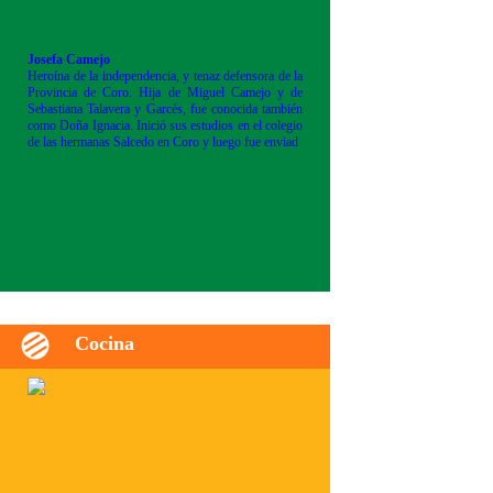
Josefa Camejo
Heroína de la independencia, y tenaz defensora de la
Provincia de Coro. Hija de Miguel Camejo y de
Sebastiana Talavera y Garcés, fue conocida también
como Doña Ignacia. Inició sus estudios en el colegio
de las hermanas Salcedo en Coro y luego fue enviad
Cocina