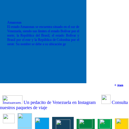
Amazonas
El estado Amazonas se encuentra situado en el sur de
Venezuela, siendo sus límites el estado Bolívar por el
norte; la República del Brasil; el estado Bolívar y
Brasil por el este y la República de Colombia por el
oeste. Su nombre se debe a su ubicación ge
+ mas
+ mas
+ mas
+ mas
Un pedacito de Venezuela en Instagram
Consulta
nuestros paquetes de viaje