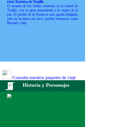
Guía Turística de Trujillo
El encanto de los Andes comienza en la ciudad de
Trujillo, con su gran monumento a la virgen de la
paz. El pueblo de la Puerta es una parada obligada,
pero no la única con otros pueblos hermosos como
Boconó y Jajó.
Consulta nuestros paquetes de viaje
Historia y Personajes