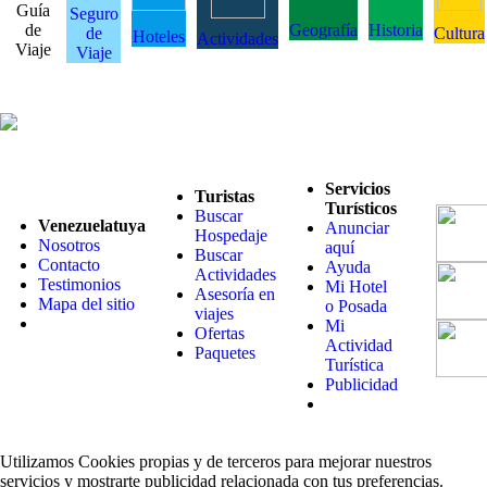
Guía
Seguro
de
Geografía
Historia
de
Cultura
Hoteles
Actividades
Viaje
Viaje
Servicios
Turistas
Turísticos
Buscar
Venezuelatuya
Anunciar
Hospedaje
Nosotros
aquí
Buscar
Contacto
Ayuda
Actividades
Testimonios
Mi Hotel
Asesoría en
Mapa del sitio
o Posada
viajes
Mi
Ofertas
Actividad
Paquetes
Turística
Publicidad
Utilizamos Cookies propias y de terceros para mejorar nuestros
servicios y mostrarte publicidad relacionada con tus preferencias.