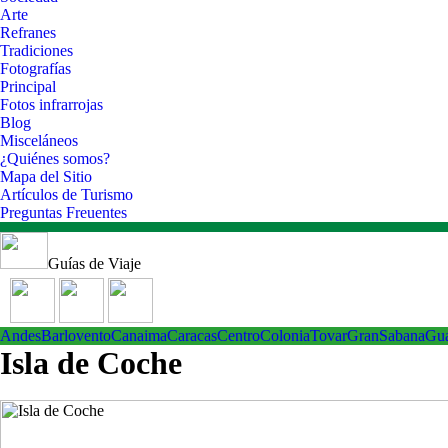
Arte
Refranes
Tradiciones
Fotografías
Principal
Fotos infrarrojas
Blog
Misceláneos
¿Quiénes somos?
Mapa del Sitio
Artículos de Turismo
Preguntas Freuentes
Guías de Viaje
Andes
Barlovento
Canaima
Caracas
Centro
ColoniaTovar
GranSabana
Gu
Isla de Coche