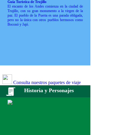
Guía Turística de Trujillo
El encanto de los Andes comienza en la ciudad de
Trujillo, con su gran monumento a la virgen de la
paz. El pueblo de la Puerta es una parada obligada,
pero no la única con otros pueblos hermosos como
Boconó y Jajó.
Consulta nuestros paquetes de viaje
Historia y Personajes