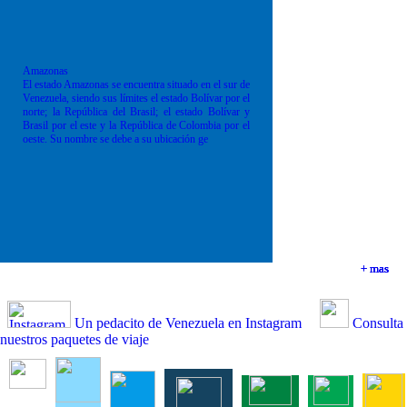
Amazonas
El estado Amazonas se encuentra situado en el sur de
Venezuela, siendo sus límites el estado Bolívar por el
norte; la República del Brasil; el estado Bolívar y
Brasil por el este y la República de Colombia por el
oeste. Su nombre se debe a su ubicación ge
+ mas
+ mas
+ mas
+ mas
Un pedacito de Venezuela en Instagram
Consulta
nuestros paquetes de viaje