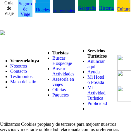
Guía
Seguro
de
Geografía
Historia
de
Cultura
Hoteles
Actividades
Viaje
Viaje
Servicios
Turistas
Turísticos
Buscar
Venezuelatuya
Anunciar
Hospedaje
Nosotros
aquí
Buscar
Contacto
Ayuda
Actividades
Testimonios
Mi Hotel
Asesoría en
Mapa del sitio
o Posada
viajes
Mi
Ofertas
Actividad
Paquetes
Turística
Publicidad
Utilizamos Cookies propias y de terceros para mejorar nuestros
servicios y mostrarte publicidad relacionada con tus preferencias.