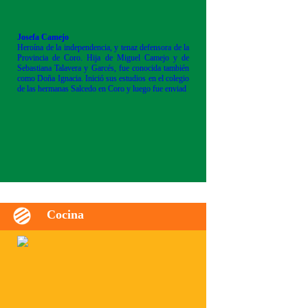
Josefa Camejo
Heroína de la independencia, y tenaz defensora de la
Provincia de Coro. Hija de Miguel Camejo y de
Sebastiana Talavera y Garcés, fue conocida también
como Doña Ignacia. Inició sus estudios en el colegio
de las hermanas Salcedo en Coro y luego fue enviad
Cocina