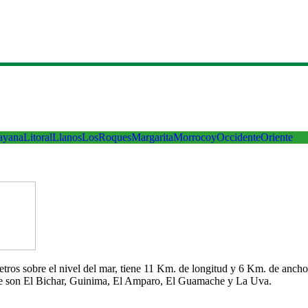
ayana
Litoral
Llanos
LosRoques
Margarita
Morrocoy
Occidente
Oriente
 metros sobre el nivel del mar, tiene 11 Km. de longitud y 6 Km. de an
che son El Bichar, Guinima, El Amparo, El Guamache y La Uva.