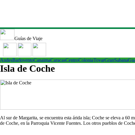
Guías de Viaje
Andes
Barlovento
Canaima
Caracas
Centro
ColoniaTovar
GranSabana
Gu
Isla de Coche
Al sur de Margarita, se encuentra esta árida isla; Coche se eleva a 60
de Coche, en la Parroquia Vicente Fuentes. Los otros pueblos de Co