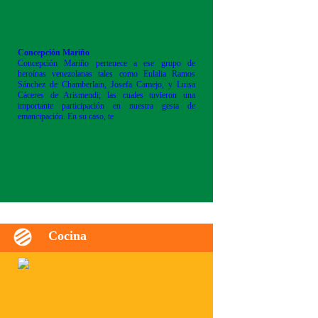
Concepción Mariño
Concepción Mariño pertenece a ese grupo de
heroínas venezolanas tales como Eulalia Ramos
Sánchez de Chamberlain, Josefa Camejo, y Luisa
Cáceres de Arismendi; las cuales tuvieron una
importante participación en nuestra gesta de
emancipación. En su caso, te
Cocina