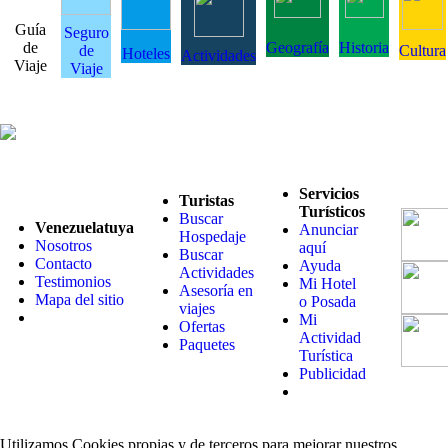
Guía
Seguro
de
Geografía
Historia
de
Cultura
Hoteles
Actividades
Viaje
Viaje
Servicios
Turistas
Turísticos
Buscar
Venezuelatuya
Anunciar
Hospedaje
Nosotros
aquí
Buscar
Contacto
Ayuda
Actividades
Testimonios
Mi Hotel
Asesoría en
Mapa del sitio
o Posada
viajes
Mi
Ofertas
Actividad
Paquetes
Turística
Publicidad
Utilizamos Cookies propias y de terceros para mejorar nuestros