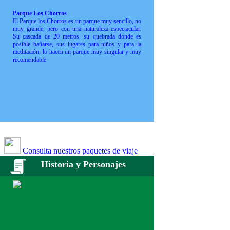
Parque Los Chorros
El Parque los Chorros es un parque muy sencillo, no
muy grande, pero con una naturaleza espectacular.
Su cascada de 20 metros, su quebrada donde es
posible bañarse, sus lugares para niños y para la
meditación, lo hacen un parque muy singular y muy
recomendable
Consulta nuestros paquetes de viaje
Historia y Personajes