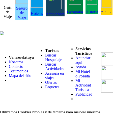
Guía
Seguro
de
Geografía
Historia
de
Cultura
Hoteles
Actividades
Viaje
Viaje
Servicios
Turistas
Turísticos
Buscar
Venezuelatuya
Anunciar
Hospedaje
Nosotros
aquí
Buscar
Contacto
Ayuda
Actividades
Testimonios
Mi Hotel
Asesoría en
Mapa del sitio
o Posada
viajes
Mi
Ofertas
Actividad
Paquetes
Turística
Publicidad
Utilizamos Cookies propias y de terceros para mejorar nuestros