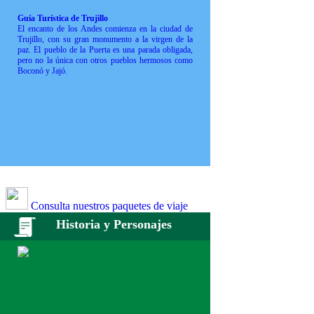
Guía Turística de Trujillo
El encanto de los Andes comienza en la ciudad de
Trujillo, con su gran monumento a la virgen de la
paz. El pueblo de la Puerta es una parada obligada,
pero no la única con otros pueblos hermosos como
Boconó y Jajó.
Consulta nuestros paquetes de viaje
Historia y Personajes