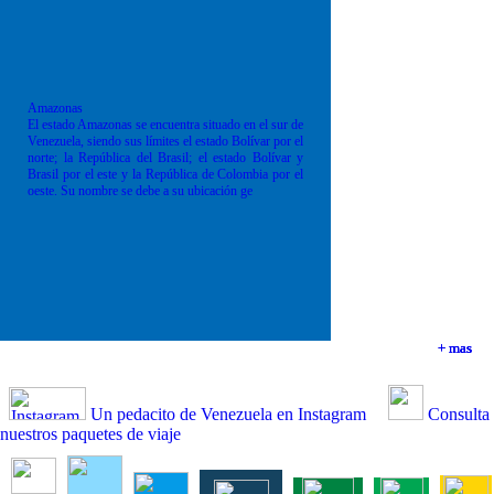
Amazonas
El estado Amazonas se encuentra situado en el sur de
Venezuela, siendo sus límites el estado Bolívar por el
norte; la República del Brasil; el estado Bolívar y
Brasil por el este y la República de Colombia por el
oeste. Su nombre se debe a su ubicación ge
+ mas
+ mas
+ mas
+ mas
Un pedacito de Venezuela en Instagram
Consulta
nuestros paquetes de viaje