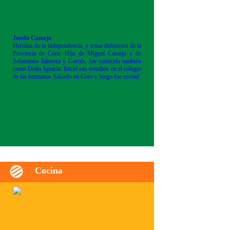
Josefa Camejo
Heroína de la independencia, y tenaz defensora de la
Provincia de Coro. Hija de Miguel Camejo y de
Sebastiana Talavera y Garcés, fue conocida también
como Doña Ignacia. Inició sus estudios en el colegio
de las hermanas Salcedo en Coro y luego fue enviad
Cocina