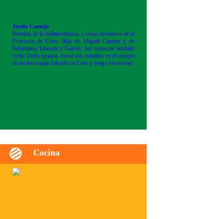
Josefa Camejo
Heroína de la independencia, y tenaz defensora de la
Provincia de Coro. Hija de Miguel Camejo y de
Sebastiana Talavera y Garcés, fue conocida también
como Doña Ignacia. Inició sus estudios en el colegio
de las hermanas Salcedo en Coro y luego fue enviad
Cocina