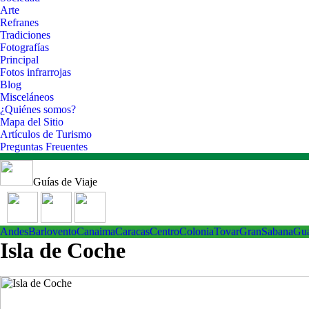
Arte
Refranes
Tradiciones
Fotografías
Principal
Fotos infrarrojas
Blog
Misceláneos
¿Quiénes somos?
Mapa del Sitio
Artículos de Turismo
Preguntas Freuentes
Guías de Viaje
Andes
Barlovento
Canaima
Caracas
Centro
ColoniaTovar
GranSabana
Gu
Isla de Coche