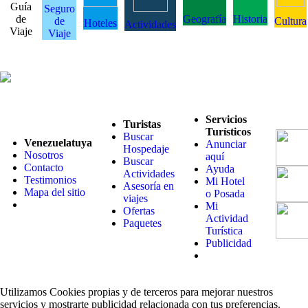
Guía
Seguro
de
Geografía
Historia
de
Cultura
Hoteles
Actividades
Viaje
Viaje
Servicios
Turistas
Turísticos
Buscar
Venezuelatuya
Anunciar
Hospedaje
Nosotros
aquí
Buscar
Contacto
Ayuda
Actividades
Testimonios
Mi Hotel
Asesoría en
Mapa del sitio
o Posada
viajes
Mi
Ofertas
Actividad
Paquetes
Turística
Publicidad
Utilizamos Cookies propias y de terceros para mejorar nuestros
servicios y mostrarte publicidad relacionada con tus preferencias.