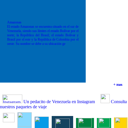
Amazonas
El estado Amazonas se encuentra situado en el sur de
Venezuela, siendo sus límites el estado Bolívar por el
norte; la República del Brasil; el estado Bolívar y
Brasil por el este y la República de Colombia por el
oeste. Su nombre se debe a su ubicación ge
+ mas
+ mas
+ mas
+ mas
Un pedacito de Venezuela en Instagram
Consulta
nuestros paquetes de viaje