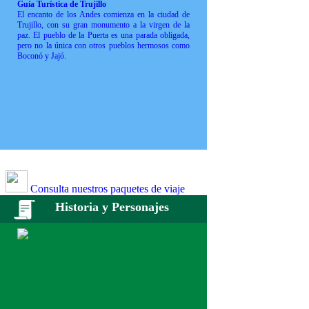
Guía Turística de Trujillo
El encanto de los Andes comienza en la ciudad de
Trujillo, con su gran monumento a la virgen de la
paz. El pueblo de la Puerta es una parada obligada,
pero no la única con otros pueblos hermosos como
Boconó y Jajó.
Consulta nuestros paquetes de viaje
Historia y Personajes