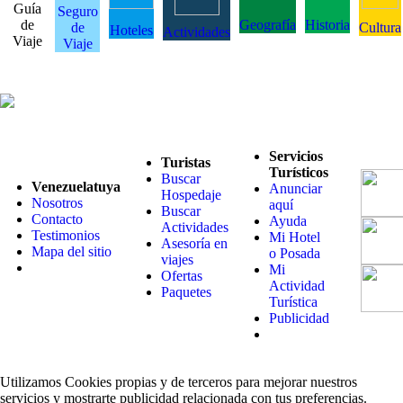
Guía
Seguro
de
Geografía
Historia
de
Cultura
Hoteles
Actividades
Viaje
Viaje
Servicios
Turistas
Turísticos
Buscar
Venezuelatuya
Anunciar
Hospedaje
Nosotros
aquí
Buscar
Contacto
Ayuda
Actividades
Testimonios
Mi Hotel
Asesoría en
Mapa del sitio
o Posada
viajes
Mi
Ofertas
Actividad
Paquetes
Turística
Publicidad
Utilizamos Cookies propias y de terceros para mejorar nuestros
servicios y mostrarte publicidad relacionada con tus preferencias.