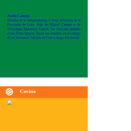
Josefa Camejo
Heroína de la independencia, y tenaz defensora de la
Provincia de Coro. Hija de Miguel Camejo y de
Sebastiana Talavera y Garcés, fue conocida también
como Doña Ignacia. Inició sus estudios en el colegio
de las hermanas Salcedo en Coro y luego fue enviad
Cocina