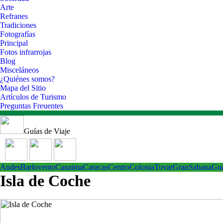
Arte
Refranes
Tradiciones
Fotografías
Principal
Fotos infrarrojas
Blog
Misceláneos
¿Quiénes somos?
Mapa del Sitio
Artículos de Turismo
Preguntas Freuentes
Guías de Viaje
Andes
Barlovento
Canaima
Caracas
Centro
ColoniaTovar
GranSabana
Gu
Isla de Coche