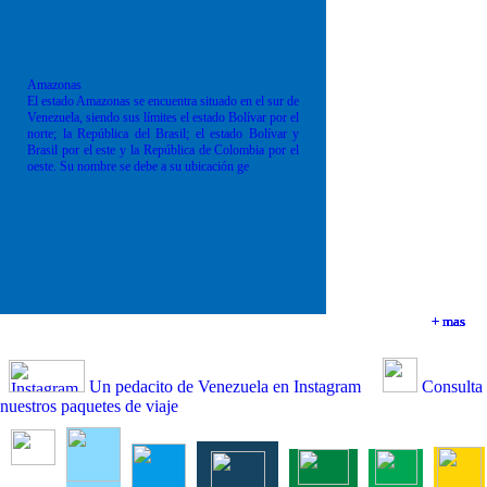
Amazonas
El estado Amazonas se encuentra situado en el sur de
Venezuela, siendo sus límites el estado Bolívar por el
norte; la República del Brasil; el estado Bolívar y
Brasil por el este y la República de Colombia por el
oeste. Su nombre se debe a su ubicación ge
+ mas
+ mas
+ mas
+ mas
Un pedacito de Venezuela en Instagram
Consulta
nuestros paquetes de viaje