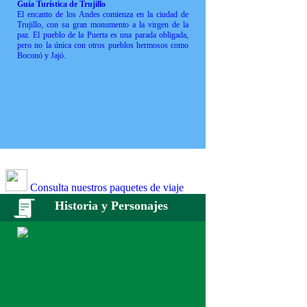
Guía Turística de Trujillo
El encanto de los Andes comienza en la ciudad de
Trujillo, con su gran monumento a la virgen de la
paz. El pueblo de la Puerta es una parada obligada,
pero no la única con otros pueblos hermosos como
Boconó y Jajó.
Consulta nuestros paquetes de viaje
Historia y Personajes