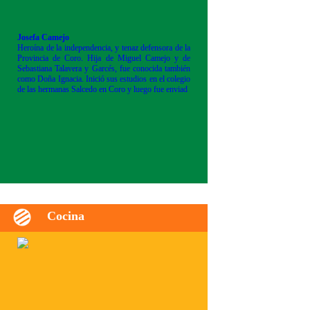
Josefa Camejo
Heroína de la independencia, y tenaz defensora de la
Provincia de Coro. Hija de Miguel Camejo y de
Sebastiana Talavera y Garcés, fue conocida también
como Doña Ignacia. Inició sus estudios en el colegio
de las hermanas Salcedo en Coro y luego fue enviad
Cocina