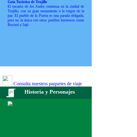
Guía Turística de Trujillo
El encanto de los Andes comienza en la ciudad de
Trujillo, con su gran monumento a la virgen de la
paz. El pueblo de la Puerta es una parada obligada,
pero no la única con otros pueblos hermosos como
Boconó y Jajó.
Consulta nuestros paquetes de viaje
Historia y Personajes