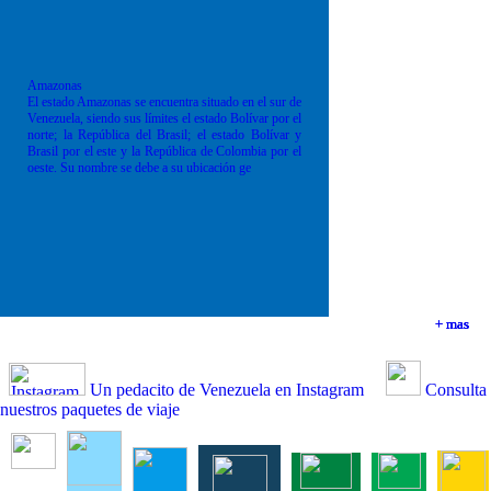
Amazonas
El estado Amazonas se encuentra situado en el sur de
Venezuela, siendo sus límites el estado Bolívar por el
norte; la República del Brasil; el estado Bolívar y
Brasil por el este y la República de Colombia por el
oeste. Su nombre se debe a su ubicación ge
+ mas
+ mas
+ mas
+ mas
Un pedacito de Venezuela en Instagram
Consulta
nuestros paquetes de viaje