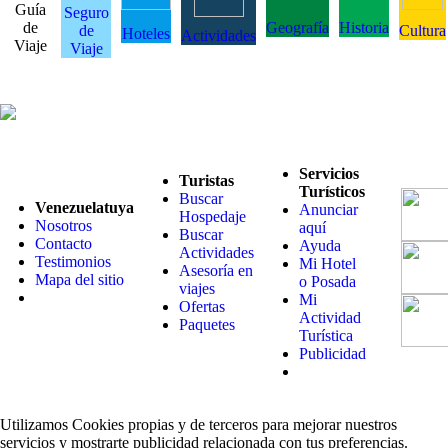
Guía
Seguro
de
Geografía
Historia
de
Cultura
Hoteles
Actividades
Viaje
Viaje
Servicios
Turistas
Turísticos
Buscar
Venezuelatuya
Anunciar
Hospedaje
Nosotros
aquí
Buscar
Contacto
Ayuda
Actividades
Testimonios
Mi Hotel
Asesoría en
Mapa del sitio
o Posada
viajes
Mi
Ofertas
Actividad
Paquetes
Turística
Publicidad
Utilizamos Cookies propias y de terceros para mejorar nuestros
servicios y mostrarte publicidad relacionada con tus preferencias.