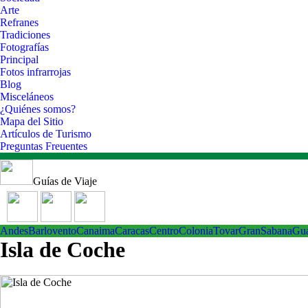
Arte
Refranes
Tradiciones
Fotografías
Principal
Fotos infrarrojas
Blog
Misceláneos
¿Quiénes somos?
Mapa del Sitio
Artículos de Turismo
Preguntas Freuentes
Guías de Viaje
Andes
Barlovento
Canaima
Caracas
Centro
ColoniaTovar
GranSabana
Gu
Isla de Coche