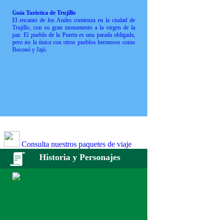
Guía Turística de Trujillo
El encanto de los Andes comienza en la ciudad de
Trujillo, con su gran monumento a la virgen de la
paz. El pueblo de la Puerta es una parada obligada,
pero no la única con otros pueblos hermosos como
Boconó y Jajó.
Consulta nuestros paquetes de viaje
Historia y Personajes