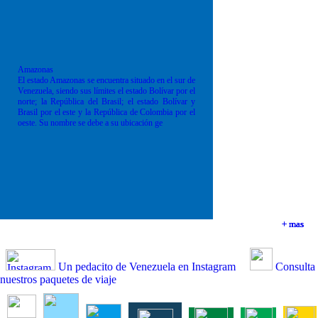
Amazonas
El estado Amazonas se encuentra situado en el sur de
Venezuela, siendo sus límites el estado Bolívar por el
norte; la República del Brasil; el estado Bolívar y
Brasil por el este y la República de Colombia por el
oeste. Su nombre se debe a su ubicación ge
+ mas
+ mas
+ mas
+ mas
Un pedacito de Venezuela en Instagram
Consulta
nuestros paquetes de viaje