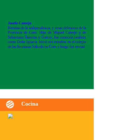
Josefa Camejo
Heroína de la independencia, y tenaz defensora de la
Provincia de Coro. Hija de Miguel Camejo y de
Sebastiana Talavera y Garcés, fue conocida también
como Doña Ignacia. Inició sus estudios en el colegio
de las hermanas Salcedo en Coro y luego fue enviad
Cocina