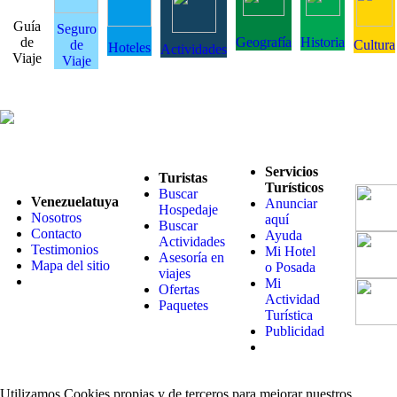
Guía
Seguro
de
Geografía
Historia
de
Cultura
Hoteles
Actividades
Viaje
Viaje
Servicios
Turistas
Turísticos
Buscar
Venezuelatuya
Anunciar
Hospedaje
Nosotros
aquí
Buscar
Contacto
Ayuda
Actividades
Testimonios
Mi Hotel
Asesoría en
Mapa del sitio
o Posada
viajes
Mi
Ofertas
Actividad
Paquetes
Turística
Publicidad
Utilizamos Cookies propias y de terceros para mejorar nuestros