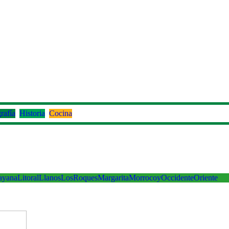
rafía
Historia
Cocina
ayana
Litoral
Llanos
LosRoques
Margarita
Morrocoy
Occidente
Oriente