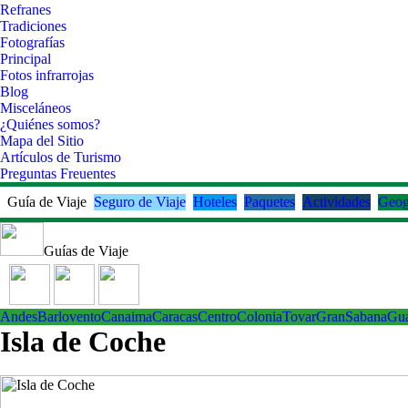
Refranes
Tradiciones
Fotografías
Principal
Fotos infrarrojas
Blog
Misceláneos
¿Quiénes somos?
Mapa del Sitio
Artículos de Turismo
Preguntas Freuentes
Guía de Viaje
Seguro de Viaje
Hoteles
Paquetes
Actividades
Geog
Guías de Viaje
Andes
Barlovento
Canaima
Caracas
Centro
ColoniaTovar
GranSabana
Gu
Isla de Coche