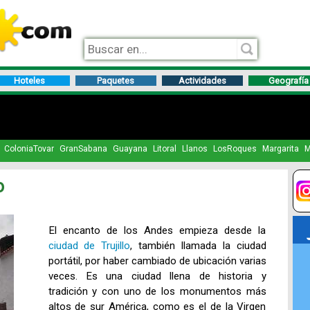
Hoteles
Paquetes
Actividades
Geografía
ColoniaTovar
GranSabana
Guayana
Litoral
Llanos
LosRoques
Margarita
M
o
El encanto de los Andes empieza desde la
ciudad de Trujillo
, también llamada la ciudad
portátil, por haber cambiado de ubicación varias
veces. Es una ciudad llena de historia y
tradición y con uno de los monumentos más
altos de sur América, como es el de la Virgen