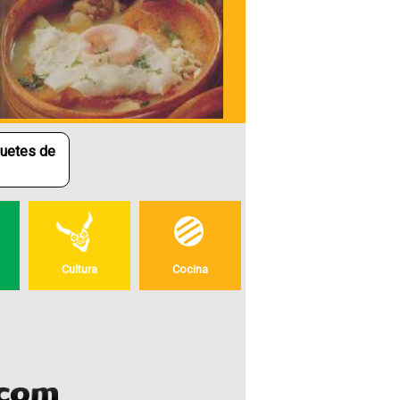
La Pisca Andina
quetes de
Uno de los platos más representativos
de los Andes venezolanos es sin duda
La Pisca Andina. En toda la región
andina se acostumbra a tomar esta
sopa como parte del desayuno. Se
compone de papas, leche, queso y se
aromatiza con cilantro.
Cultura
Cocina
+ mas