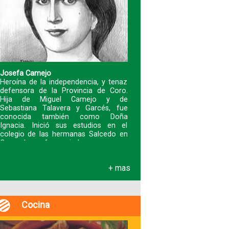
Fotografías
Blog
Josefa Camejo
Heroína de la independencia, y tenaz
Misceláneos
defensora de la Provincia de Coro.
Hija de Miguel Camejo y de
Sebastiana Talavera y Garcés, fue
conocida también como Doña
Ignacia. Inició sus estudios en el
colegio de las hermanas Salcedo en
Coro y luego fue enviad
+ mas
Cocina