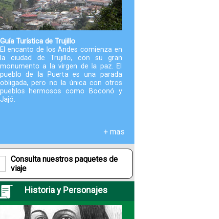
Paquetes
Actividades
Guía Turística de Trujillo
El encanto de los Andes comienza en
la ciudad de Trujillo, con su gran
monumento a la virgen de la paz. El
Seguro
pueblo de la Puerta es una parada
de
obligada, pero no la única con otros
Viaje
pueblos hermosos como Boconó y
Jajó.
Cocina
+ mas
Geografía
Consulta nuestros paquetes de
viaje
Historia
Historia y Personajes
Cultura