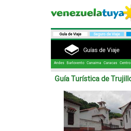
Guía de Viaje
Seguro de Viaje
Guías de Viaje
Andes
Barlovento
Canaima
Caracas
Centro
Guía Turística de Trujill