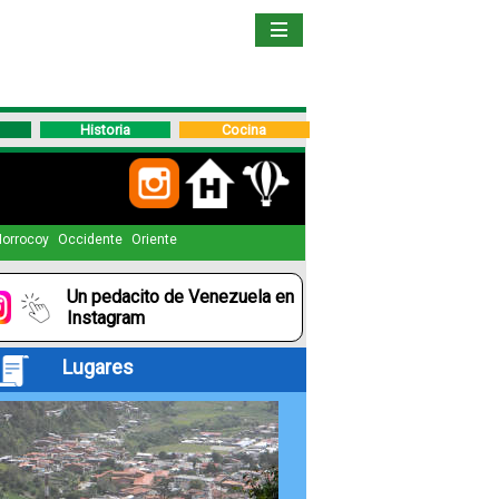
Inicio
Libro
Historia
Cocina
Guía
de
Viaje
orrocoy
Occidente
Oriente
Un pedacito de Venezuela en
Hoteles
Instagram
Lugares
Boletos
Ofertas