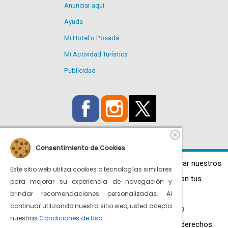
Anunciar aquí
Ayuda
Mi Hotel o Posada
Mi Actividad Turística
Publicidad
Consentimiento de Cookies
Utilizamos Cookies propias y de terceros para mejorar nuestros
Este sitio web utiliza cookies o tecnologías similares
servicios y mostrarte publicidad relacionada con tus
para mejorar su experiencia de navegación y
brindar recomendaciones personalizadas. Al
preferencias.
continuar utilizando nuestro sitio web, usted acepta
Condiciones de uso
Más información en
nuestras
Condiciones de Uso
© venezuelatuya.com S.A. 1997-2026. Todos los derechos