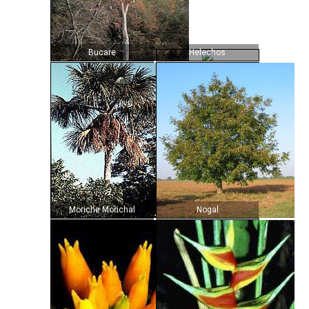
Bucare
Helechos
Moriche Morichal
Nogal