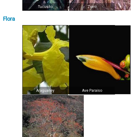
Tucusito
Zorro
Flora
Araguaney
Ave Paraiso