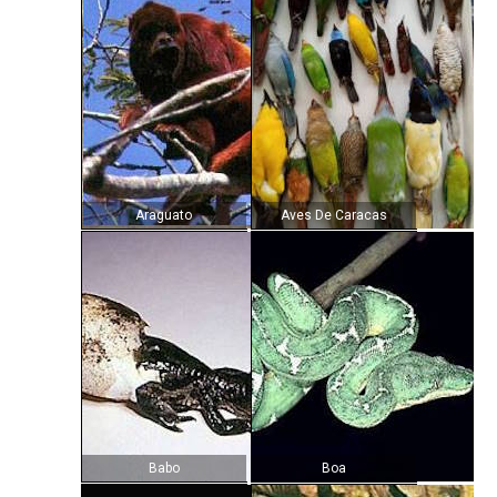
Araguato
Aves De Caracas
Babo
Boa