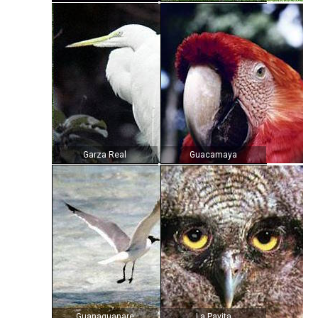
Garza Real
Guacamaya
Guanaguanare
La Pavita