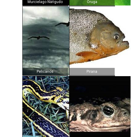
Murcielago Narigudo
Oruga
Pelicanos
Pirana