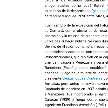
cerca a los exiliados venezolanos 
antigomecistas como José Rafael 
miembros de la denominada “
generació
de febrero y abril de 1928, entre otros
Fue miembro de la expedición del Falk
de Cumaná, con el objeto de derrocar 
operación y la muerte de su padre, reg
École des Travaux Publics. Se casó dur
Devine, de filiación comunista, frecuent
estableciendo contactos con práctica
latinoamericanos, que residían en la ca
plan de invasión a Venezuela y para e
Barcelona (España) donde estableci
hospedó. Luego de la muerte del gener
presidente
Eleazar López Contreras
con
Armadas, pero antes lo envió nuevame
Graduado de ingeniero en 1937, asistió a
a Venezuela, fue incorporado al ejérci
Caracas (1939) y luego como capit
ingenieros Francisco Avendaño (1941).