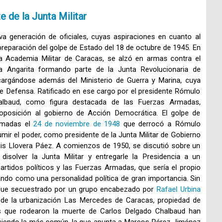
 de la Junta Militar
a generación de oficiales, cuyas aspiraciones en cuanto al
a preparación del golpe de Estado del 18 de octubre de 1945. En
 la Academia Militar de Caracas, se alzó en armas contra el
na Angarita formando parte de la Junta Revolucionaria de
cargándose además del Ministerio de Guerra y Marina, cuya
e Defensa. Ratificado en ese cargo por el presidente Rómulo
halbaud, como figura destacada de las Fuerzas Armadas,
e oposición al gobierno de Acción Democrática. El golpe de
rmadas el
24 de noviembre de 1948
que derrocó a Rómulo
mir el poder, como presidente de la Junta Militar de Gobierno
uis Llovera Páez. A comienzos de 1950, se discutió sobre un
isolver la Junta Militar y entregarle la Presidencia a un
artidos políticos y las Fuerzas Armadas, que sería el propio
ando como una personalidad política de gran importancia. Sin
 fue secuestrado por un grupo encabezado por
Rafael Urbina
 de la urbanización Las Mercedes de Caracas, propiedad de
as que rodearon la muerte de Carlos Delgado Chalbaud han