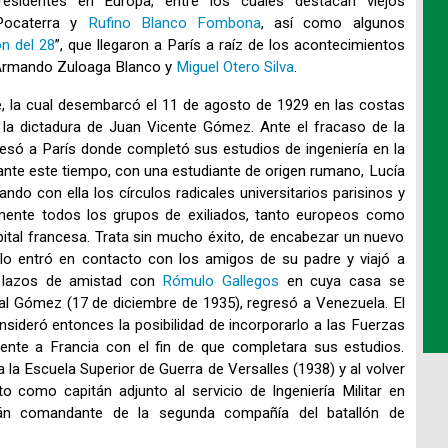
residentes en Europa, entre los cuales destacan viejos
Pocaterra y
Rufino Blanco Fombona
, así como algunos
n del 28
”, que llegaron a París a raíz de los acontecimientos
, Armando Zuloaga Blanco y
Miguel Otero Silva
.
e, la cual desembarcó el 11 de agosto de 1929 en las costas
la dictadura de Juan Vicente Gómez. Ante el fracaso de la
resó a París donde completó sus estudios de ingeniería en la
ante este tiempo, con una estudiante de origen rumano, Lucía
ando con ella los círculos radicales universitarios parisinos y
mente todos los grupos de exiliados, tanto europeos como
pital francesa. Trata sin mucho éxito, de encabezar un nuevo
llo entró en contacto con los amigos de su padre y viajó a
ó lazos de amistad con
Rómulo Gallegos
en cuya casa se
al Gómez (17 de diciembre de 1935), regresó a Venezuela. El
sideró entonces la posibilidad de incorporarlo a las Fuerzas
nte a Francia con el fin de que completara sus estudios.
 la Escuela Superior de Guerra de Versalles (1938) y al volver
to como capitán adjunto al servicio de Ingeniería Militar en
án comandante de la segunda compañía del batallón de