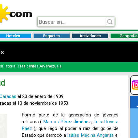
Hoteles
Paquetes
Actividades
Geografía
es
sHistoria
PresidentesDeVenezuela
ud
Caracas
el 20 de enero de 1909
racas el 13 de noviembre de 1950
Formó parte de la generación de jóvenes
militares (
Marcos Pérez Jiménez
,
Luis Llovera
Páez
), que llegó al poder a raíz del golpe de
Estado que derrocó a
Isaías Medina Angarita
el