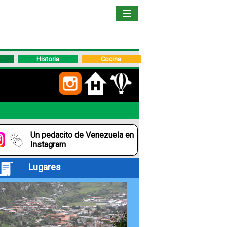
Inicio
Libro
Historia
Cocina
Guía
de
Viaje
Un pedacito de Venezuela en
Hoteles
Instagram
Lugares
Boletos
Ofertas