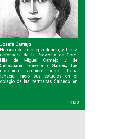
Fotografías
Blog
Josefa Camejo
Heroína de la independencia, y tenaz
Misceláneos
defensora de la Provincia de Coro.
Hija de Miguel Camejo y de
Sebastiana Talavera y Garcés, fue
conocida también como Doña
Ignacia. Inició sus estudios en el
colegio de las hermanas Salcedo en
Coro y luego fue enviad
+ mas