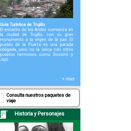
Paquetes
Actividades
Guía Turística de Trujillo
El encanto de los Andes comienza en
la ciudad de Trujillo, con su gran
monumento a la virgen de la paz. El
Seguro
pueblo de la Puerta es una parada
de
obligada, pero no la única con otros
Viaje
pueblos hermosos como Boconó y
Jajó.
Cocina
+ mas
Geografía
Consulta nuestros paquetes de
viaje
Historia
Historia y Personajes
Cultura