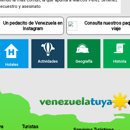
siendo la más común, la que apunta a Marcos Pérez Jiménez
secuestro y asesinato.
Un pedacito de Venezuela en
Consulta nuestros pa
Instagram
viaje
Actividades
Geografía
Historia
Hoteles
ya
Turistas
Servicios Turísticos