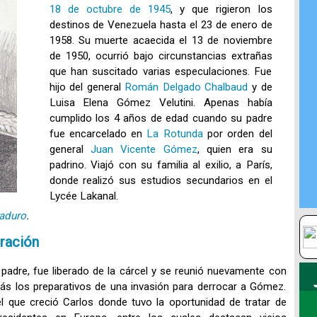
18 de octubre de 1945
, y que rigieron los
destinos de Venezuela hasta el 23 de enero de
1958. Su muerte acaecida el 13 de noviembre
de 1950, ocurrió bajo circunstancias extrañas
que han suscitado varias especulaciones. Fue
hijo del general
Román Delgado Chalbaud
y de
Luisa Elena Gómez Velutini. Apenas había
cumplido los 4 años de edad cuando su padre
fue encarcelado en
La Rotunda
por orden del
general
Juan Vicente Gómez
, quien era su
padrino. Viajó con su familia al exilio, a París,
donde realizó sus estudios secundarios en el
Lycée Lakanal.
aduro
.
iración
adre, fue liberado de la cárcel y se reunió nuevamente con
s los preparativos de una invasión para derrocar a Gómez.
l que creció Carlos donde tuvo la oportunidad de tratar de