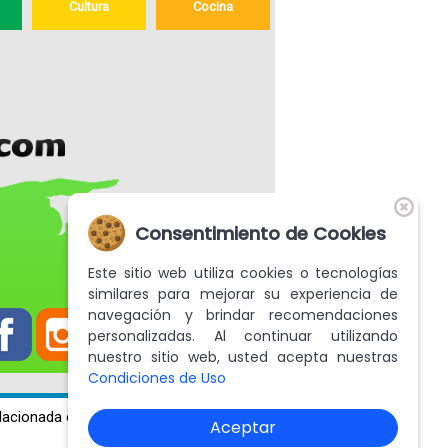
Cultura
Cocina
Cristo de La Grita
El Santo Cristo de La Grita es
venerado en esa ciudad del Estado
Consentimiento de Cookies
Táchira. En esta página se describe de
donde se origina su veneración y se
presenta el museo para recordarlo
Este sitio web utiliza cookies o tecnologías
similares para mejorar su experiencia de
navegación y brindar recomendaciones
personalizadas. Al continuar utilizando
nuestro sitio web, usted acepta nuestras
+ mas
Condiciones de Uso
lacionada con tus preferencias.
Aceptar