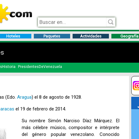
Hoteles
Paquetes
Actividades
Geografía
es
sHistoria
PresidentesDeVenezuela
as (Edo.
Aragua
) el 8 de agosto de 1928.
aracas
el 19 de febrero de 2014.
Su nombre Simón Narciso Díaz Márquez. El
más célebre músico, compositor e intérprete
del género popular venezolano. Conocido