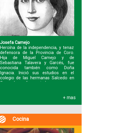
Fotografías
Blog
Josefa Camejo
Heroína de la independencia, y tenaz
Misceláneos
defensora de la Provincia de Coro.
Hija de Miguel Camejo y de
Sebastiana Talavera y Garcés, fue
conocida también como Doña
Ignacia. Inició sus estudios en el
colegio de las hermanas Salcedo en
Coro y luego fue enviad
+ mas
Cocina