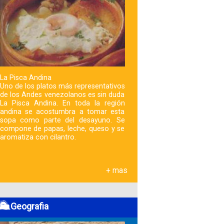
La Pisca Andina
Uno de los platos más representativos
de los Andes venezolanos es sin duda
La Pisca Andina. En toda la región
andina se acostumbra a tomar esta
sopa como parte del desayuno. Se
compone de papas, leche, queso y se
aromatiza con cilantro.
+ mas
Geografia