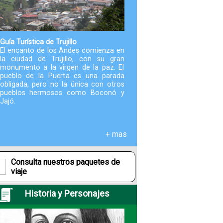
Paquetes
Actividades
Guía Turística de Trujillo
El encanto de los Andes comienza en
la ciudad de Trujillo, con su gran
monumento a la virgen de la paz. El
Seguro
pueblo de la Puerta es una parada
de
obligada, pero no la única con otros
Viaje
pueblos hermosos como Boconó y
Jajó.
Cocina
+ mas
Geografía
Consulta nuestros paquetes de
viaje
Historia
Historia y Personajes
Cultura