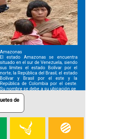
Amazonas
El estado Amazonas se encuentra
situado en el sur de Venezuela, siendo
sus límites el estado Bolívar por el
norte; la República del Brasil; el estado
Bolívar y Brasil por el este y la
República de Colombia por el oeste.
Su nombre se debe a su ubicación ge
quetes de
+ mas
Cultura