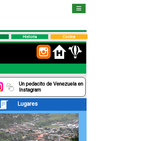
Inicio
Libro
Historia
Cocina
Guía
de
Viaje
Un pedacito de Venezuela en
Hoteles
Instagram
Lugares
Boletos
Ofertas