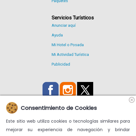
Paquetes
Servicios Turísticos
Anunciar aquí
Ayuda
Mi Hotel o Posada
Mi Actividad Turística
Publicidad
Consentimiento de Cookies
Este sitio web utiliza cookies o tecnologías similares para
Utilizamos Cookies propias y de terceros para mejorar nuestros
mejorar su experiencia de navegación y brindar
servicios y mostrarte publicidad relacionada con tus