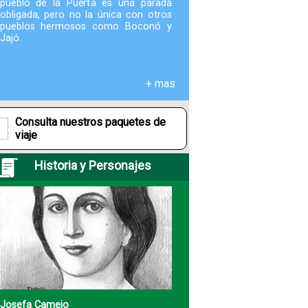
pueblo de la Puerta es una parada
obligada, pero no la única con otros
pueblos hermosos como Boconó y
Fotografías
Jajó.
Blog
+ mas
Misceláneos
Consulta nuestros paquetes de
viaje
Historia y Personajes
Josefa Camejo