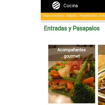
Cocina
Representativos
Bebidas
PlatosFuertes
Entr
Entradas y Pasapalos
Acompañantes
gourmet