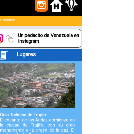
Paquetes
tronomía
Actividades
Un pedacito de Venezuela en
Seguro
Instagram
de
Lugares
Viaje
Cocina
Geografía
Historia
Guía Turística de Trujillo
El encanto de los Andes comienza en
la ciudad de Trujillo, con su gran
Cultura
monumento a la virgen de la paz. El