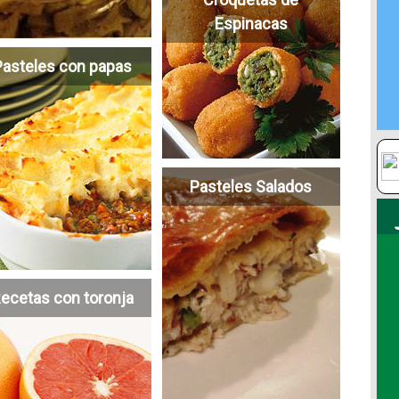
Espinacas
Pasteles con papas
Pasteles Salados
ecetas con toronja