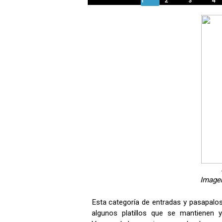
1
2
3
4
Image
Esta categoría de entradas y pasapalo
algunos platillos que se mantienen 