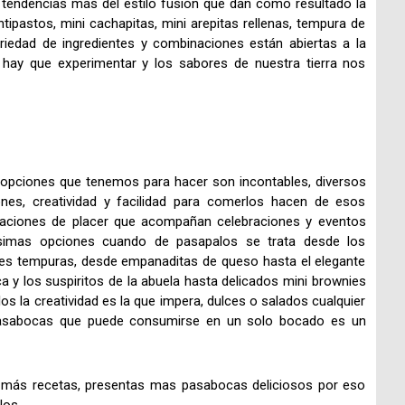
endencias más del estilo fusión que dan como resultado la
ipastos, mini cachapitas, mini arepitas rellenas, tempura de
ariedad de ingredientes y combinaciones están abiertas a la
 hay que experimentar y los sabores de nuestra tierra nos
e opciones que tenemos para hacer son incontables, diversos
ones, creatividad y facilidad para comerlos hacen de esos
taciones de placer que acompañan celebraciones y eventos
ísimas opciones cuando de pasapalos se trata desde los
les tempuras, desde empanaditas de queso hasta el elegante
 y los suspiritos de la abuela hasta delicados mini brownies
s la creatividad es la que impera, dulces o salados cualquier
 pasabocas que puede consumirse en un solo bocado es un
 más recetas, presentas mas pasabocas deliciosos por eso