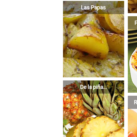
Las Papas
De la piña...
R