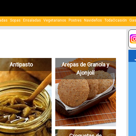
adas
Sopas
Ensaladas
Vegetarianos
Postres
Navideños
TodaOcasión
Gas
Antipasto
Arepas de Granola y
Ajonjolí
Croquetas de