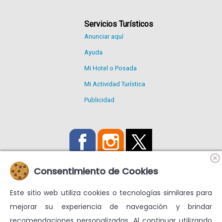
Servicios Turísticos
Anunciar aquí
Ayuda
Mi Hotel o Posada
Mi Actividad Turística
Publicidad
Consentimiento de Cookies
Este sitio web utiliza cookies o tecnologías similares para
Utilizamos Cookies propias y de terceros para mejorar nuestros
mejorar su experiencia de navegación y brindar
servicios y mostrarte publicidad relacionada con tus
recomendaciones personalizadas. Al continuar utilizando