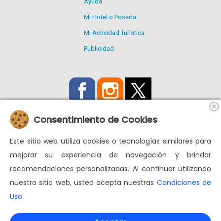
Ayuda
Mi Hotel o Posada
Mi Actividad Turística
Publicidad
Consentimiento de Cookies
Este sitio web utiliza cookies o tecnologías similares para
Utilizamos Cookies propias y de terceros para mejorar nuestros
mejorar su experiencia de navegación y brindar
servicios y mostrarte publicidad relacionada con tus
recomendaciones personalizadas. Al continuar utilizando
preferencias.
nuestro sitio web, usted acepta nuestras
Condiciones de
Condiciones de uso
Más información en
Uso
© venezuelatuya.com S.A. 1997-2024. Todos los derechos
reservados. RIF J-30713331-7 $geoip $CodigoPagina