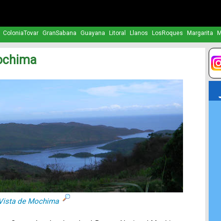
ColoniaTovar
GranSabana
Guayana
Litoral
Llanos
LosRoques
Margarita
M
ochima
Vista de Mochima