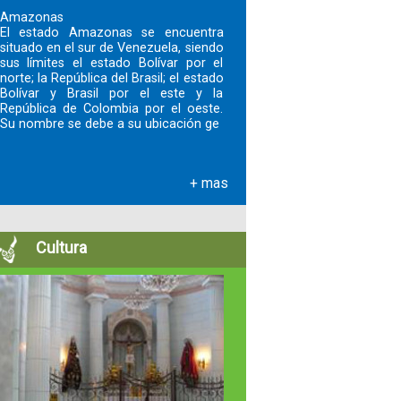
Amazonas
El estado Amazonas se encuentra
situado en el sur de Venezuela, siendo
sus límites el estado Bolívar por el
norte; la República del Brasil; el estado
Bolívar y Brasil por el este y la
República de Colombia por el oeste.
Su nombre se debe a su ubicación ge
+ mas
Cultura