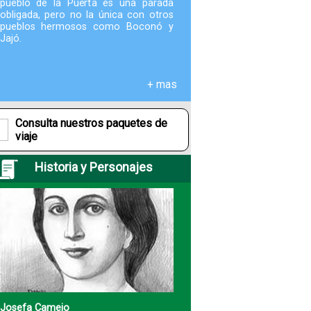
pueblo de la Puerta es una parada
obligada, pero no la única con otros
pueblos hermosos como Boconó y
Fotografías
Jajó.
Blog
+ mas
Misceláneos
Consulta nuestros paquetes de
viaje
Historia y Personajes
Josefa Camejo