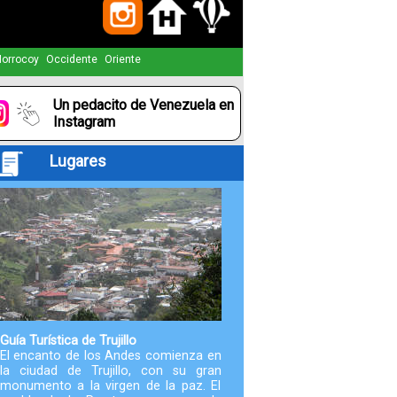
Paquetes
orrocoy
Occidente
Oriente
Actividades
Un pedacito de Venezuela en
Seguro
Instagram
de
Lugares
Viaje
Cocina
Geografía
Historia
Guía Turística de Trujillo
El encanto de los Andes comienza en
la ciudad de Trujillo, con su gran
Cultura
monumento a la virgen de la paz. El