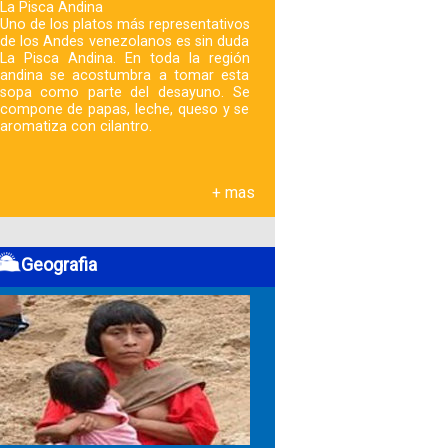
La Pisca Andina
Uno de los platos más representativos
de los Andes venezolanos es sin duda
La Pisca Andina. En toda la región
andina se acostumbra a tomar esta
sopa como parte del desayuno. Se
compone de papas, leche, queso y se
aromatiza con cilantro.
+ mas
Geografia