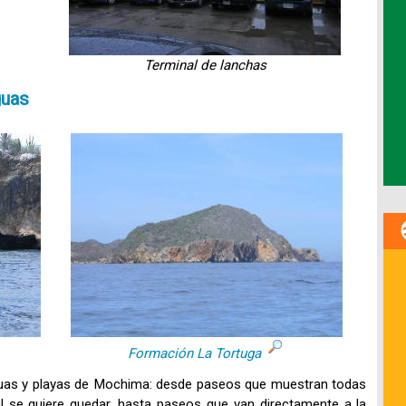
Terminal de lanchas
guas
Formación La Tortuga
uas y playas de Mochima: desde paseos que muestran todas
l se quiere quedar, hasta paseos que van directamente a la