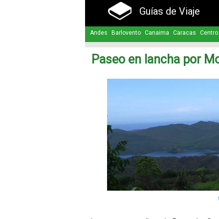
Guías de Viaje
Andes
Barlovento
Canaima
Caracas
Centro
Paseo en lancha por M