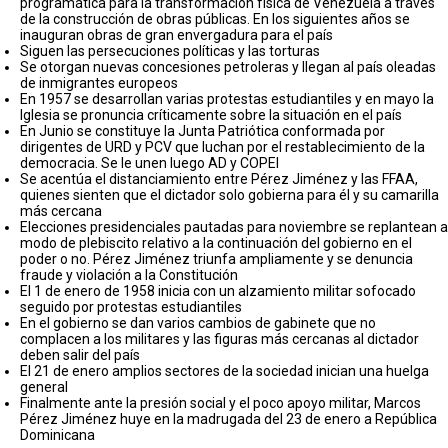
programática para la transformación física de Venezuela a través
de la construcción de obras públicas. En los siguientes años se
inauguran obras de gran envergadura para el país
Siguen las persecuciones políticas y las torturas
Se otorgan nuevas concesiones petroleras y llegan al país oleadas
de inmigrantes europeos
En 1957 se desarrollan varias protestas estudiantiles y en mayo la
Iglesia se pronuncia críticamente sobre la situación en el país
En Junio se constituye la Junta Patriótica conformada por
dirigentes de URD y PCV que luchan por el restablecimiento de la
democracia. Se le unen luego AD y COPEI
Se acentúa el distanciamiento entre Pérez Jiménez y las FFAA,
quienes sienten que el dictador solo gobierna para él y su camarilla
más cercana
Elecciones presidenciales pautadas para noviembre se replantean a
modo de plebiscito relativo a la continuación del gobierno en el
poder o no. Pérez Jiménez triunfa ampliamente y se denuncia
fraude y violación a la Constitución
El 1 de enero de 1958 inicia con un alzamiento militar sofocado
seguido por protestas estudiantiles
En el gobierno se dan varios cambios de gabinete que no
complacen a los militares y las figuras más cercanas al dictador
deben salir del país
El 21 de enero amplios sectores de la sociedad inician una huelga
general
Finalmente ante la presión social y el poco apoyo militar, Marcos
Pérez Jiménez huye en la madrugada del 23 de enero a República
Dominicana